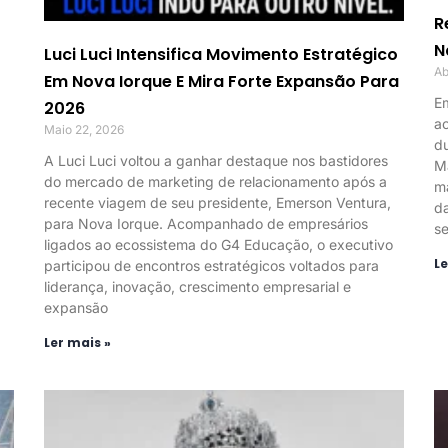
R
N
Luci Luci Intensifica Movimento Estratégico
Ab
Em Nova Iorque E Mira Forte Expansão Para
Em
2026
ac
Maio 22, 2026
du
A Luci Luci voltou a ganhar destaque nos bastidores
M
do mercado de marketing de relacionamento após a
m
recente viagem de seu presidente, Emerson Ventura,
d
para Nova Iorque. Acompanhado de empresários
se
ligados ao ecossistema do G4 Educação, o executivo
Le
participou de encontros estratégicos voltados para
liderança, inovação, crescimento empresarial e
expansão
Ler mais »