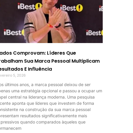
ados Comprovam: Líderes Que
rabalham Sua Marca Pessoal Multiplicam
esultados E Influência
vereiro 5, 2026
s últimos anos, a marca pessoal deixou de ser
penas uma estratégia opcional e passou a ocupar um
pel central na liderança moderna. Uma pesquisa
cente aponta que líderes que investem de forma
nsistente na construção da sua marca pessoal
resentam resultados significativamente mais
xpressivos quando comparados àqueles que
ermanecem