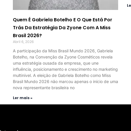
Le
Quem É Gabriela Botelho E O Que Está Por
Trás Da Estratégia Da Zyone Com A Miss
Brasil 2026?
Abril 6, 2026
A participação da Miss Brasil Mundo 2026, Gabriela
Botelho, na Convenção da Zyone Cosméticos revela
uma estratégia ousada da empresa, que une
influência, posicionamento e crescimento no marketing
multinível. A eleição de Gabriela Botelho como Miss
Brasil Mundo 2026 não marcou apenas o início de uma
nova representante brasileira no
Ler mais »