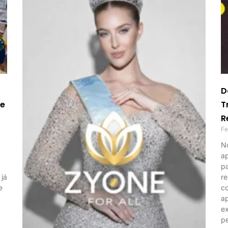
D
ne
T
R
Fe
No
a
pa
 já
re
e
co
ap
e
p