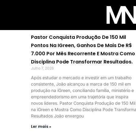
Pastor Conquista Produção De 150 Mil
Pontos Na IGreen, Ganhos De Mais De R$
7.000 Por Mês Recorrente E Mostra Como
Disciplina Pode Transformar Resultados.
Julho 7, 2026
Após estudar o mercado e investir em um trabalho
consistente, João alcançou a marca de 150 mil em
produção na iGreen, conciliando família, ministério e
empreendedorismo em uma trajetória que inspira
novos líderes. Pastor Conquista Produção de 150 Mil
na iGreen e Mostra Como Disciplina Pode Transform
Resultados João enxergou
Ler mais »