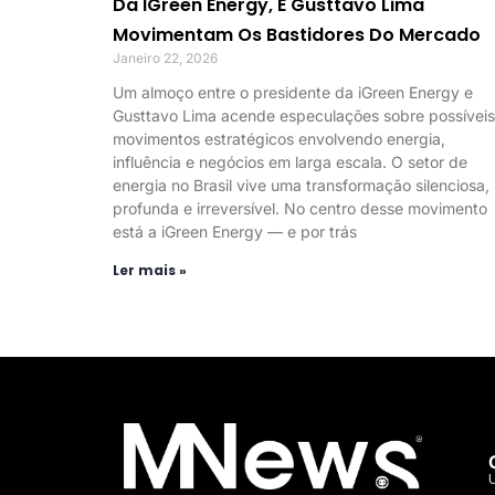
Da IGreen Energy, E Gusttavo Lima
Movimentam Os Bastidores Do Mercado
Janeiro 22, 2026
Um almoço entre o presidente da iGreen Energy e
Gusttavo Lima acende especulações sobre possíveis
movimentos estratégicos envolvendo energia,
influência e negócios em larga escala. O setor de
energia no Brasil vive uma transformação silenciosa,
profunda e irreversível. No centro desse movimento
está a iGreen Energy — e por trás
Ler mais »