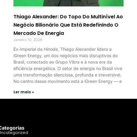
Thiago Alexander: Do Topo Do Multinível Ao
Negócio Bilionário Que Está Redefinindo O
Mercado De Energia
Janeiro 10, 2026
Ex-Imperial da Hinode, Thiago Alexander lidera a
iGreen Energy, um dos negócios mais disruptivos do
Brasil, conectado ao Grupo Vibra e à nova era da
eficiência energética. O setor de energia no Brasil vive
uma transformação silenciosa, profunda e irreversível.
No centro desse movimento está a iGreen Energy — e
Ler mais »
Categorias
Uncategorized