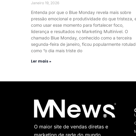
Janeiro 19, 2026
Entenda por que o Blue Monday revela mais sobre
pressão emocional e produtividade do que tristeza, 
como usar esse momento para fortalecer foco,
liderança e resultados no Marketing Multinível. O
chamado Blue Monday, conhecido como a terceira
segunda-feira de janeiro, ficou popularmente rotula
como “o dia mais triste do
Ler mais »
O maior site de vendas diretas e
marketing de rede do mundo.