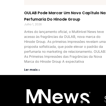
OULAB Pode Marcar Um Novo Capítulo Na
Perfumaria Do Hinode Group
Julho 1, 2026
Antes do lançamento oficial, o Multinível News teve
acesso às fragrâncias da OULAB, nova marca do
Hinode Group. As primeiras impressões revelam uma
proposta sofisticada, que pode elevar o padrão da
perfumaria no marketing de relacionamento. OULAB:
As Primeiras Impressões das Fragrâncias da Nova
Marca do Hinode Group A expectativa
Ler mais »