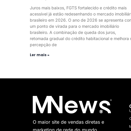
Juros mais baixos, FGTS fortalecido e crédito mais
acessível já estão redesenhando o mercado imobiliár
brasileiro em 2026. O ano de 2026 se apresenta co
um ponto de virada para o mercado imobiliário
brasileiro. A combinação de queda dos juros,
retomada gradual do crédito habitacional e melhora 
percepção de
Ler mais »
O maior site de vendas diretas e
marketing de rede do mundo.