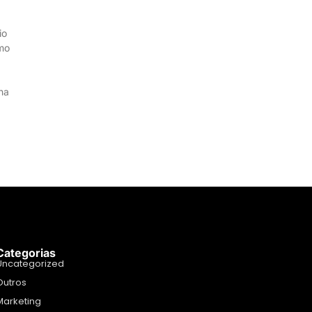
io
mo
na
Categorias
Uncategorized
Outros
Marketing