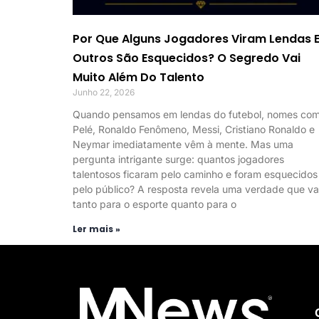
Por Que Alguns Jogadores Viram Lendas 
Outros São Esquecidos? O Segredo Vai
Muito Além Do Talento
Junho 22, 2026
Quando pensamos em lendas do futebol, nomes co
Pelé, Ronaldo Fenômeno, Messi, Cristiano Ronaldo e
Neymar imediatamente vêm à mente. Mas uma
pergunta intrigante surge: quantos jogadores
talentosos ficaram pelo caminho e foram esquecidos
pelo público? A resposta revela uma verdade que va
tanto para o esporte quanto para o
Ler mais »