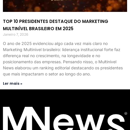
TOP 10 PRESIDENTES DESTAQUE DO MARKETING
MULTINÍVEL BRASILEIRO EM 2025
Janeiro 7, 2026
O ano de 2025 evidenciou algo cada vez mais claro no
Marketing Multinível brasileiro: liderança institucional forte faz
diferença real no crescimento, na longevidade e no
posicionamento das empresas. Pensando nisso, o Multinível
News elaborou um ranking editorial destacando os presidentes
que mais impactaram o setor ao longo do ano.
Ler mais »