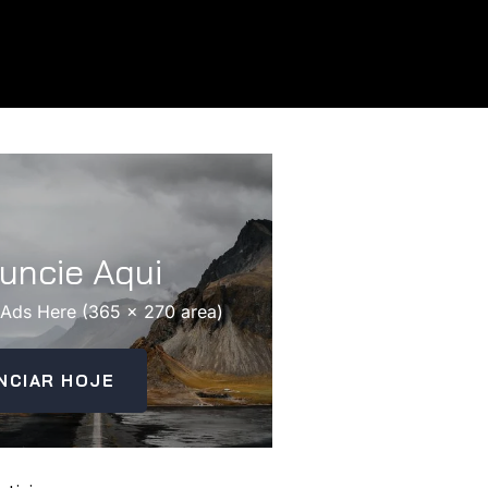
uncie Aqui
 Ads Here (365 x 270 area)
NCIAR HOJE