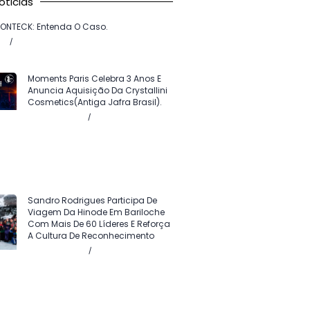
oticias
ZONTECK: Entenda O Caso.
026
Sem comentários
Moments Paris Celebra 3 Anos E
Anuncia Aquisição Da Crystallini
Cosmetics(antiga Jafra Brasil).
Agosto 5, 2026
Sem comentários
Sandro Rodrigues Participa De
Viagem Da Hinode Em Bariloche
Com Mais De 60 Líderes E Reforça
A Cultura De Reconhecimento
Agosto 4, 2026
Sem comentários