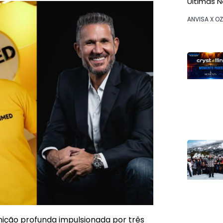
Últimas N
ANVISA X O
Agosto 7, 2
nição profunda impulsionada por três