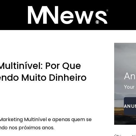
ultinível: Por Que
An
ndo Muito Dinheiro
Your
ANU
arketing Multinível e apenas quem se
ando nos próximos anos.